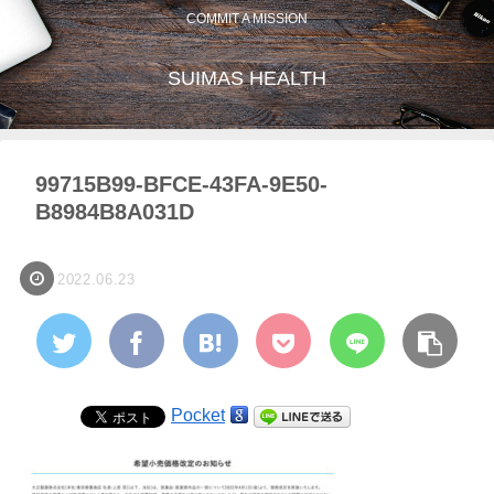
COMMIT A MISSION
SUIMAS HEALTH
99715B99-BFCE-43FA-9E50-
B8984B8A031D
2022.06.23
Pocket