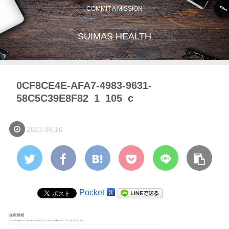
COMMIT A MISSION
SUIMAS HEALTH
0CF8CE4E-AFA7-4983-9631-
58C5C39E8F82_1_105_c
2023.06.16
Pocket