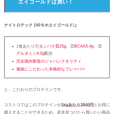
エイゴールドは買い！
ナイトロテック 100％ホエイゴールド
は
1食あたり①
タンパク質25g
、②
BCAA5.4g
、③
グルタミン4.0g
配合
完全国内製造のジャパンクオリティ
風味にこだわった本格的なフレーバー
と、こだわりのプロテインです。
コストコではこのプロテインが
1kgあたり3940円
とお得に
購入することができるため、是非見つけたら買いたい商品