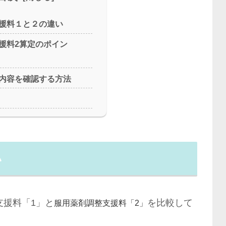
援料１と２の違い
援料2算定のポイン
内容を確認する方法
い
支援料「1」と
を比較して
服用薬剤調整支援料「2」