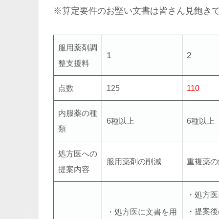
※算定要件のお堅い文書は皆さん見飽き
服用薬剤調
1
2
整支援料
点数
125
110
内服薬の種
6種以上
6種以上
類
処方医への
服用薬剤の削減
重複薬の
提案内容
・処方医
・提案後
・処方医に文書を用