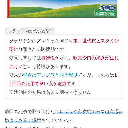
クラリチンはどんな薬？
クラリチンはアレグラと同じく
第二世代抗ヒスタミン
薬
に分類される医薬品です。
効果に関しては
持続性
があり、
眠気や口の渇きが生じ
にくい
という特徴があります。
効果の
強さはアレグラと同等程度
ですが、こちらは
1
日1回の服用で良い点が魅力
です！
※速効性の効果はあまり期待できません
前回の記事で取り上げた
アレグラや鼻炎錠エースは市場価
格よりも安く設定
されていたので、