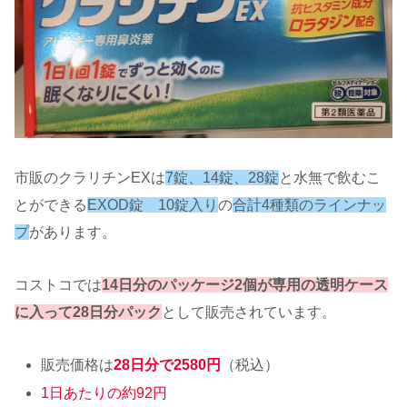
市販のクラリチンEXは
7錠、14錠、28錠
と水無で飲むこ
とができる
EXOD錠 10錠入り
の
合計4種類のラインナッ
プ
があります。
コストコでは
14日分のパッケージ2個が専用の透明ケース
に入って28日分パック
として販売されています。
販売価格は
28日分で2580円
（税込）
1日あたりの約92円