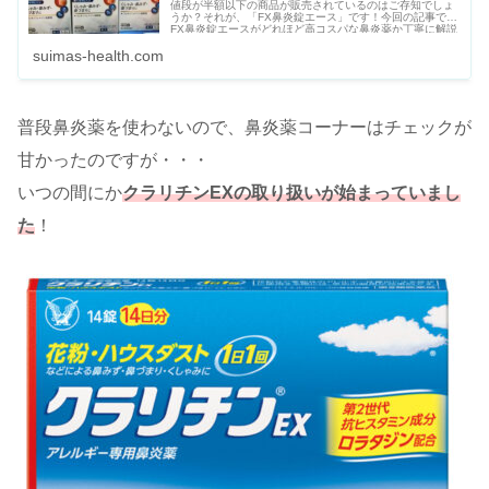
値段が半額以下の商品が販売されているのはご存知でしょ
うか？それが、「FX鼻炎錠エース」です！今回の記事では
FX鼻炎錠エースがどれほど高コスパな鼻炎薬か丁寧に解説
していきます！
suimas-health.com
普段鼻炎薬を使わないので、鼻炎薬コーナーはチェックが
甘かったのですが・・・
いつの間にか
クラリチンEXの取り扱いが始まっていまし
た
！